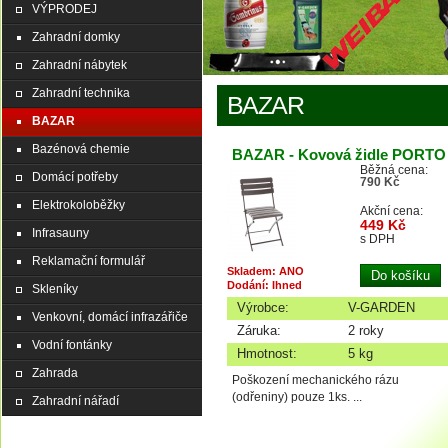
VÝPRODEJ
Zahradní domky
Zahradní nábytek
Zahradní technika
BAZAR
BAZAR
Bazénová chemie
BAZAR - Kovová židle PORTO
Běžná cena:
Domácí potřeby
790 Kč
Elektrokoloběžky
Akční cena:
449 Kč
Infrasauny
s DPH
Reklamační formulář
Skladem: ANO
Dodání: Ihned
Skleníky
Výrobce:
V-GARDEN
Venkovní, domácí infrazářiče
Záruka:
2 roky
Vodní fontánky
Hmotnost:
5 kg
Zahrada
Poškození mechanického rázu
(odřeniny) pouze 1ks. ...
Zahradní nářadí