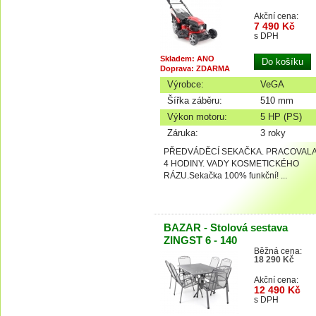
Akční cena:
7 490 Kč
s DPH
Skladem: ANO
Doprava: ZDARMA
Výrobce:
VeGA
Šířka záběru:
510 mm
Výkon motoru:
5 HP (PS)
Záruka:
3 roky
PŘEDVÁDĚCÍ SEKAČKA. PRACOVAL
4 HODINY. VADY KOSMETICKÉHO
RÁZU.Sekačka 100% funkční! ...
BAZAR - Stolová sestava
ZINGST 6 - 140
Běžná cena:
18 290 Kč
Akční cena:
12 490 Kč
s DPH