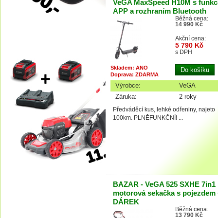
VeGA MaxSpeed H10M s funkc
APP a rozhraním Bluetooth
Běžná cena:
14 990 Kč
Akční cena:
5 790 Kč
s DPH
Skladem: ANO
Doprava: ZDARMA
Výrobce:
VeGA
Záruka:
2 roky
Předváděcí kus, lehké odřeniny, najeto
100km. PLNĚFUNKČNÍ! ...
BAZAR - VeGA 525 SXHE 7in1
motorová sekačka s pojezdem
DÁREK
Běžná cena:
13 790 Kč