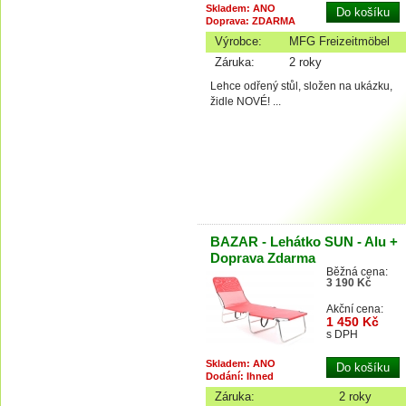
Skladem: ANO
Doprava: ZDARMA
Výrobce:
MFG Freizeitmöbel
Záruka:
2 roky
Lehce odřený stůl, složen na ukázku,
židle NOVÉ! ...
BAZAR - Lehátko SUN - Alu +
Doprava Zdarma
Běžná cena:
3 190 Kč
Akční cena:
1 450 Kč
s DPH
Skladem: ANO
Dodání: Ihned
Záruka:
2 roky