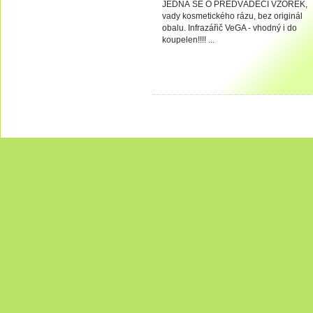
JEDNÁ SE O PŘEDVÁDĚCÍ VZOREK,
vady kosmetického rázu, bez originál
obalu. Infrazářič VeGA - vhodný i do
koupelen!!!! ...