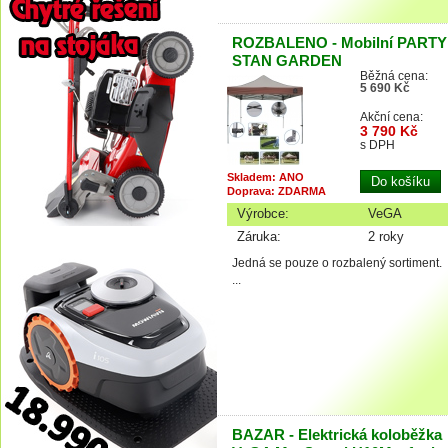
ROZBALENO - Mobilní PARTY
STAN GARDEN
Běžná cena:
5 690 Kč
Akční cena:
3 790 Kč
s DPH
Skladem: ANO
Doprava: ZDARMA
Výrobce:
VeGA
Záruka:
2 roky
Jedná se pouze o rozbalený sortiment.
...
BAZAR - Elektrická koloběžka