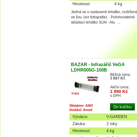
Hmotnost:
4 kg
Jedná se o vystavené lehátko, roztržen
ve švu. (viz fotografie). Polohovatelné
skládací lehátko SUN - Alu ...
BAZAR - Infrazářič VeGA
LDHR005G-150B
Běžná cena:
3 887 Kč
Akční cena:
1 990 Kč
s DPH
Skladem: ANO
Dodání: Ihned
Výrobce:
V-GARDEN
Záruka:
2 roky
Hmotnost:
4 kg