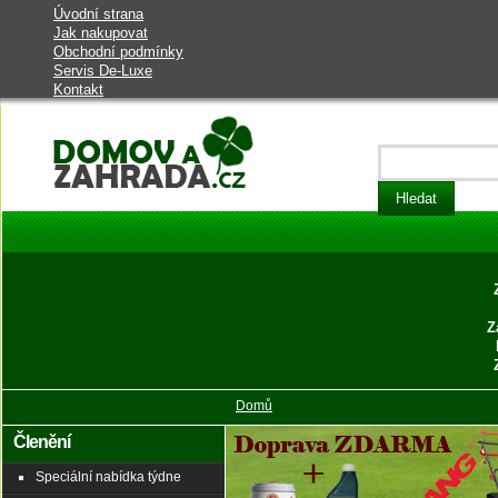
Úvodní strana
Jak nakupovat
Obchodní podmínky
Servis De-Luxe
Kontakt
Domov a zahrada - vybavení do
domu a na zahradu
Z
Domů
Členění
Speciální nabídka týdne