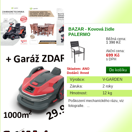
BAZAR - Kovová židle
PALERMO
Běžná cena:
1 390 Kč
Akční cena:
699 Kč
s DPH
Skladem: ANO
Dodání: Ihned
Výrobce:
V-GARDEN
Záruka:
2 roky
Hmotnost:
12 kg
Poškození mechanického rázu, viz
fotografie. ...