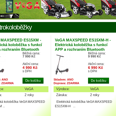
trokoloběžky
 MAXSPEED ES15XM -
VeGA MAXSPEED ES15XM-H -
rická koloběžka s funkcí
Elektrická koloběžka s funkcí
 rozhraním Bluetooth
APP a rozhraním Bluetooth
Běžná cena:
Běžná cena:
7 990 Kč
9 990 Kč
Akční cena:
Akční cena:
4 990 Kč
6 990 Kč
s DPH
s DPH
: ANO
Skladem: ANO
: ZDARMA
Doprava: ZDARMA
ce:
VeGA
Výrobce:
VeGA
a:
2 roky
Záruka:
2 roky
ická koloběžka VeGA MAXSPEED
Elektrická koloběžka VeGA MAXSPEED
 ...
ES15XM-H ...