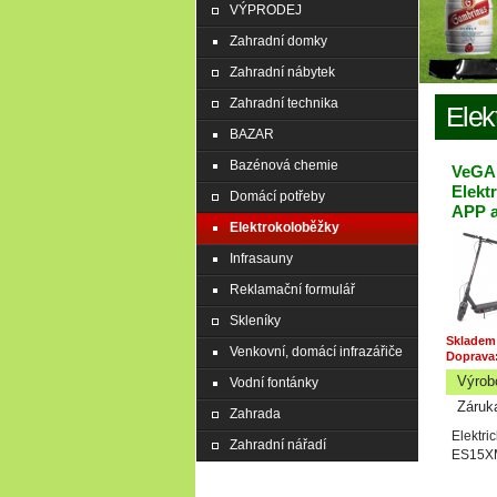
VÝPRODEJ
Zahradní domky
Zahradní nábytek
Zahradní technika
Elek
BAZAR
Bazénová chemie
VeGA
Elekt
Domácí potřeby
APP a
Elektrokoloběžky
Infrasauny
Reklamační formulář
Skleníky
Skladem
Venkovní, domácí infrazářiče
Doprava
Výrob
Vodní fontánky
Záruk
Zahrada
Elektr
Zahradní nářadí
ES15XM