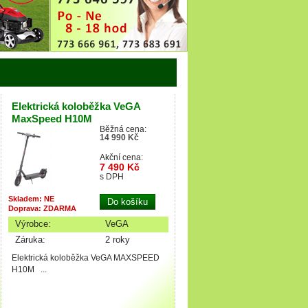
Elektrická koloběžka VeGA
MaxSpeed H10M
Běžná cena:
14 990 Kč
Akční cena:
7 490 Kč
s DPH
Skladem: NE
Doprava: ZDARMA
Výrobce:
VeGA
Záruka:
2 roky
Elektrická koloběžka VeGA MAXSPEED
H10M ...