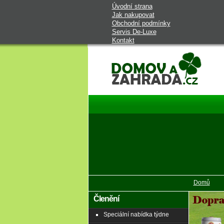
Úvodní strana
Jak nakupovat
Obchodní podmínky
Servis De-Luxe
Kontakt
Domov a zahrada - vybavení do
domu a na zahradu
Domů
Členění
Speciální nabídka týdne