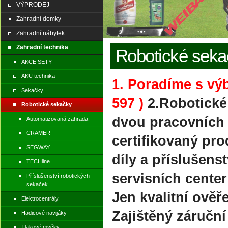
VÝPRODEJ
Zahradní domky
Zahradní nábytek
Zahradní technika
Robotické seka
AKCE SETY
AKU technika
1. Poradíme s výb
Sekačky
597 )
2.Robotické
Robotické sekačky
dvou pracovních
Automatizovaná zahrada
CRAMER
certifikovaný pr
SEGWAY
díly a příslušens
TECHline
servisních cente
Příslušenství robotických
sekaček
Jen kvalitní ověř
Elektrocentrály
Zajištěný záruční
Hadicové navijáky
Tlakové myčky