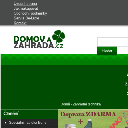
Úvodní strana
Jak nakupovat
Obchodní podmínky
Servis De-Luxe
Kontakt
Domov a zahrada - vybavení do
domu a na zahradu
Z
Domů
›
Zahradní technika
Členění
Speciální nabídka týdne