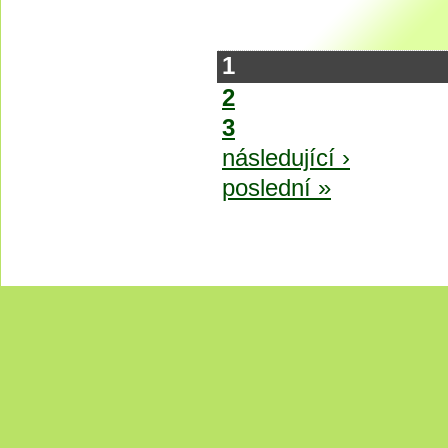
1
2
3
následující ›
poslední »