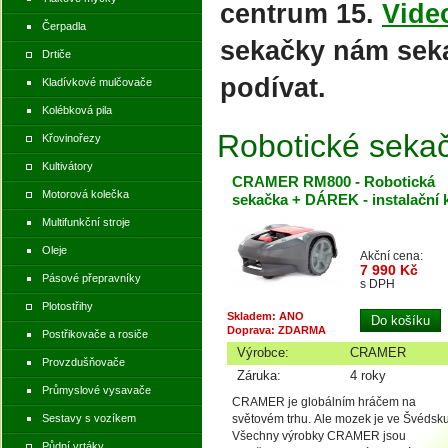
centrum 15.
Vide
Čerpadla
sekačky nám sekaj
Drtiče
podívat.
Kladívkové mulčovače
Kolébková pila
Robotické seka
Křovinořezy
Kultivátory
CRAMER RM800 - Robotická
Motorová kolečka
sekačka + DÁREK - instalační k
Multifunkční stroje
Oleje
Akční cena:
7 990 Kč
Pásové přepravníky
s DPH
Plotostřihy
Skladem: ANO
Doprava: ZDARMA
Postřikovače a rosiče
Výrobce:
CRAMER
Provzdušňovače
Záruka:
4 roky
Průmyslové vysavače
CRAMER je globálním hráčem na
Sestavy s vozíkem
světovém trhu. Ale mozek je ve Švédsku
Všechny výrobky CRAMER jsou
Půdní vrtáky