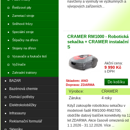
navrženy a vyvinuty ve výzkumných a
vývojových zařízeních...
Řetězové pily
Zametací stroje
Sněhové frézy
Speciální stroje
CRAMER RM1000 - Robotická
Štípačky na dřevo
sekačka + CRAMER instalační 
S
Stojany na dřevo
Vysavače a foukače listí
Akční cena:
Vyžínače
9 990 Kč
s DPH
Zahradní traktory
BAZAR
Skladem: ANO
Doprava: ZDARMA
Bazénová chemie
Výrobce:
CRAMER
Domácí potřeby
Záruka:
4 roky
Elektrokoloběžky
Když zakoupíte robotickou sekačku v
modelové řadě RM1000-RM2700,
Infrasauny
obdržíte datový balíček konektivity na 1
let ZDARMA. Akce časově omezená od
Reklamační formulář
1.1.2026 - 31.12.2026. Více ...
Skleníky