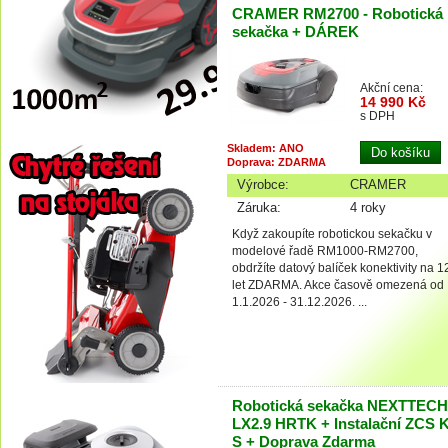
CRAMER RM2700 - Robotická
sekačka + DÁREK
Akční cena:
14 990 Kč
s DPH
Skladem: ANO
Doprava: ZDARMA
Výrobce:
CRAMER
Záruka:
4 roky
Když zakoupíte robotickou sekačku v
modelové řadě RM1000-RM2700,
obdržíte datový balíček konektivity na 1
let ZDARMA. Akce časově omezená od
1.1.2026 - 31.12.2026. ...
Robotická sekačka NEXTTECH
LX2.9 HRTK + Instalační ZCS 
S + Doprava Zdarma