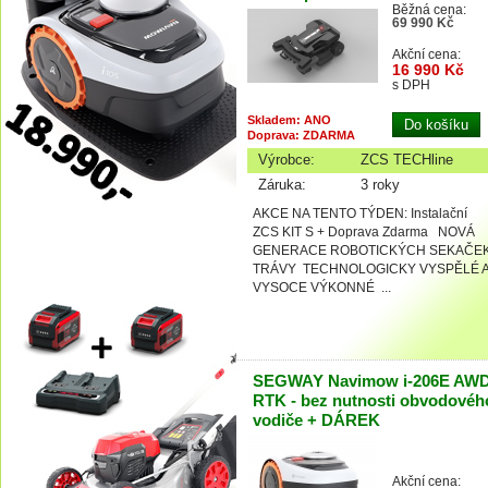
Běžná cena:
69 990 Kč
Akční cena:
16 990 Kč
s DPH
Skladem: ANO
Doprava: ZDARMA
Výrobce:
ZCS TECHline
Záruka:
3 roky
AKCE NA TENTO TÝDEN: Instalační
ZCS KIT S + Doprava Zdarma NOVÁ
GENERACE ROBOTICKÝCH SEKAČE
TRÁVY TECHNOLOGICKY VYSPĚLÉ 
VYSOCE VÝKONNÉ ...
SEGWAY Navimow i-206E AW
RTK - bez nutnosti obvodovéh
vodiče + DÁREK
Akční cena: