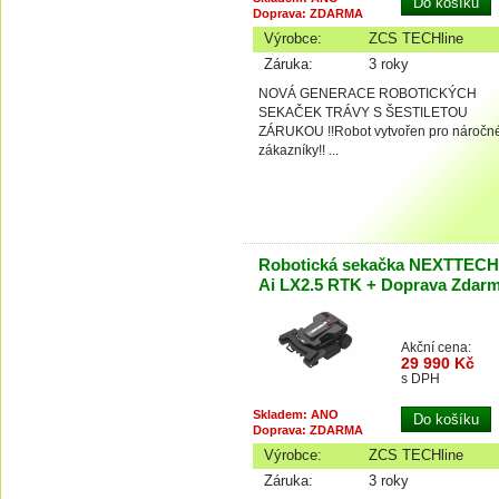
Doprava: ZDARMA
Výrobce:
ZCS TECHline
Záruka:
3 roky
NOVÁ GENERACE ROBOTICKÝCH
SEKAČEK TRÁVY S ŠESTILETOU
ZÁRUKOU !!Robot vytvořen pro náročn
zákazníky!! ...
Robotická sekačka NEXTTECH
Ai LX2.5 RTK + Doprava Zdar
Akční cena:
29 990 Kč
s DPH
Skladem: ANO
Doprava: ZDARMA
Výrobce:
ZCS TECHline
Záruka:
3 roky