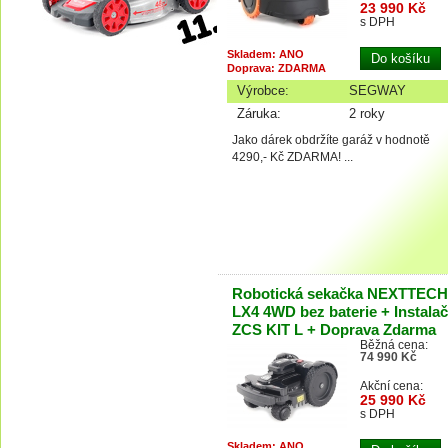
23 990 Kč
s DPH
Skladem: ANO
Doprava: ZDARMA
Výrobce:
SEGWAY
Záruka:
2 roky
Jako dárek obdržíte garáž v hodnotě
4290,- Kč ZDARMA! ...
Robotická sekačka NEXTTECH
LX4 4WD bez baterie + Instalač
ZCS KIT L + Doprava Zdarma
Běžná cena:
74 990 Kč
Akční cena:
25 990 Kč
s DPH
Skladem: ANO