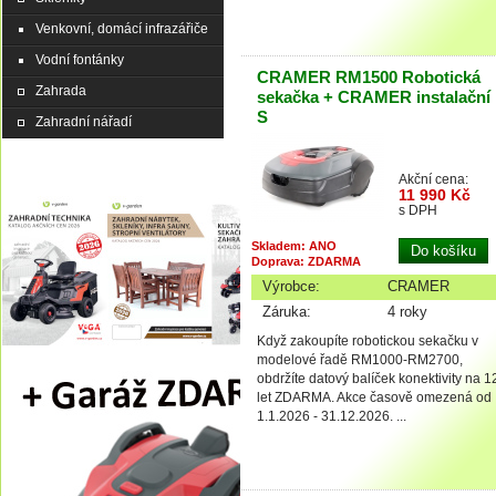
Venkovní, domácí infrazářiče
Vodní fontánky
CRAMER RM1500 Robotická
Zahrada
sekačka + CRAMER instalační 
S
Zahradní nářadí
Akční cena:
11 990 Kč
s DPH
Skladem: ANO
Doprava: ZDARMA
Výrobce:
CRAMER
Záruka:
4 roky
Když zakoupíte robotickou sekačku v
modelové řadě RM1000-RM2700,
obdržíte datový balíček konektivity na 1
let ZDARMA. Akce časově omezená od
1.1.2026 - 31.12.2026. ...