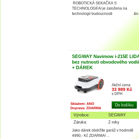
ROBOTICKÁ SEKAČKA S
TECHNOLOGIÍ AI je založena na
technologii budoucnosti &n..
SEGWAY Navimow i-215E LID
bez nutnosti obvodového vodi
+ DÁREK
Akční cena:
33 989 Kč
s DPH
Skladem: ANO
Doprava: ZDARMA
Výrobce:
SEGWAY
Záruka:
2 roky
Jako dárek obdržíte garáž v hodnotě
4990,- Kč ZDARMA! ...