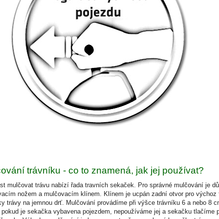
ování trávníku - co to znamená, jak jej používat?
t mulčovat trávu nabízí řada travních sekaček. Pro správné mulčování je dů
acím nožem a mulčovacím klínem. Klínem je ucpán zadní otvor pro výchoz 
y trávy na jemnou drť. Mulčování provádíme při výšce trávníku 6 a nebo 8 cm
 pokud je sekačka vybavena pojezdem, nepoužíváme jej a sekačku tlačíme po