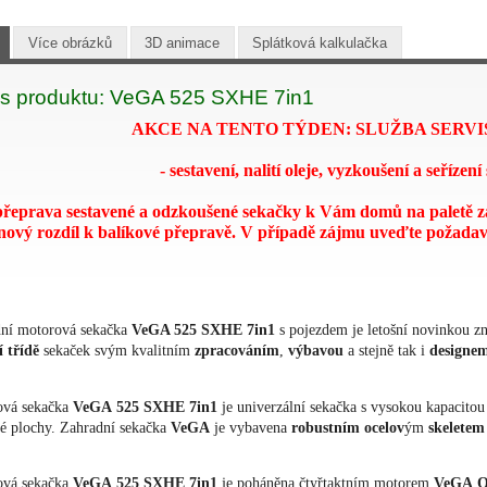
Více obrázků
3D animace
Splátková kalkulačka
s produktu: VeGA 525 SXHE 7in1
AKCE NA TENTO TÝDEN: SLUŽBA SERVI
- sestavení, nalití oleje, vyzkoušení a seřízen
přeprava sestavené a odzkoušené sekačky k Vám domů na paletě z
nový rozdíl k balíkové přepravě. V případě zájmu uveďte požada
ní motorová sekačka
VeGA 525 SXHE
7in1
s pojezdem je letošní novinkou 
í třídě
sekaček svým kvalitním
zpracováním
,
výbavou
a stejně tak i
designe
ová sekačka
VeGA
525
SXHE
7in1
je univerzální sekačka s vysokou kapacitou 
té plochy. Zahradní sekačka
VeGA
je vybavena
robustním
ocelov
ým
skeletem
ová sekačka
VeGA
525
SXHE
7in1
je poháněna čtyřtaktním motorem
VeGA