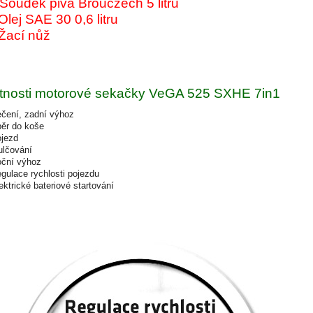
 Soudek piva Brouczech 5 litrů
Olej SAE 30 0,6 litru
Žací nůž
tnosti motorové sekačky VeGA 525 SXHE 7in1
čení, zadní výhoz
ěr do koše
jezd
lčování
ční výhoz
gulace rychlosti pojezdu
ektrické bateriové startování