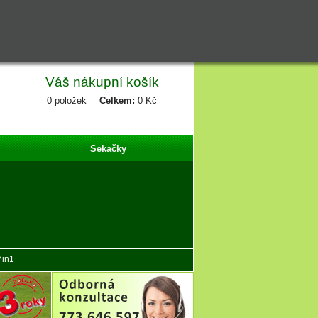
Váš nákupní košík
0
položek
Celkem:
0 Kč
Sekačky
7in1