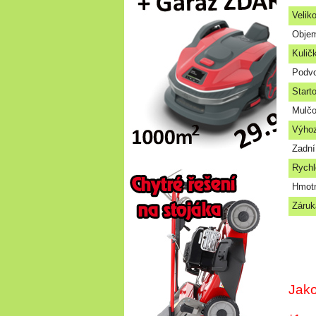
Veliko
Objem
Kulič
Podv
Start
Mulčo
Výho
Zadní
Rychl
Hmotn
Záruk
Jak