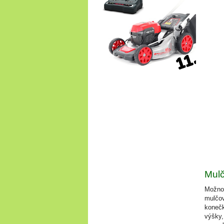
Mulč
Možnos
mulčov
konečk
výšky,