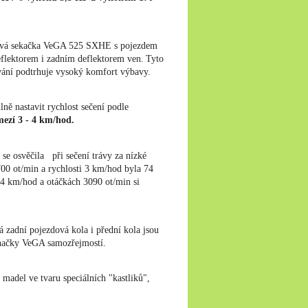
rová sekačka VeGA 525 SXHE s pojezdem
eflektorem i zadním deflektorem ven.
Tyto
tování podtrhuje vysoký komfort výbavy.
ně nastavit rychlost sečení podle
mezí
3 - 4 km/hod.
 se osvěčila při sečení trávy za nízké
00 ot/min a rychlosti 3 km/hod byla 74
i 4 km/hod a otáčkách 3090 ot/min si
á zadní pojezdová kola i přední kola jsou
 značky VeGA samozřejmostí.
adel ve tvaru speciálních "kastliků",