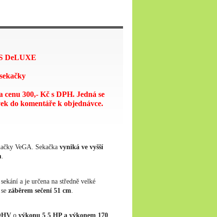
S DeLUXE
í sekačky
a cenu 300,- Kč s DPH. Jedná se
vek do komentáře k objednávce.
značky VeGA. Sekačka
vyniká ve vyšší
m
.
sekání a je určena na středně velké
se
záběrem
sečení
51
cm
.
OHV
o
výkonu
5
,
5
HP a výkonem 170