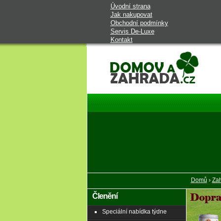
Úvodní strana
Jak nakupovat
Obchodní podmínky
Servis De-Luxe
Kontakt
Domov a zahrada - vybavení do
domu a na zahradu
Domů
›
Zah
Členění
Speciální nabídka týdne