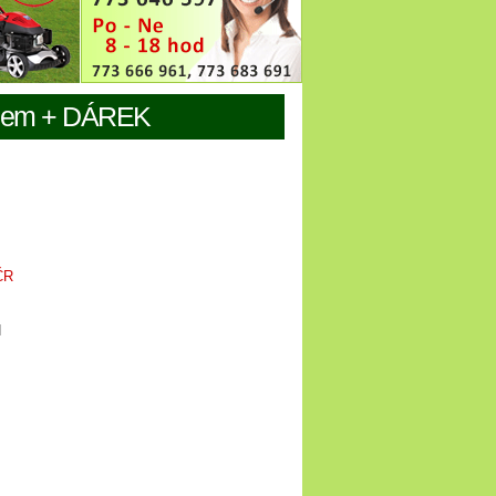
zdem + DÁREK
ČR
H