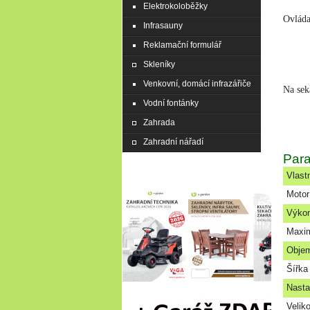
Elektrokoloběžky
Ovláda
Infrasauny
Reklamační formulář
Skleníky
Venkovní, domácí infrazářiče
Na sek
Vodní fontánky
Zahrada
Zahradní nářadí
Par
Vlast
Motor
Výkon
Maxim
Objem
Šířka
Nasta
Veliko