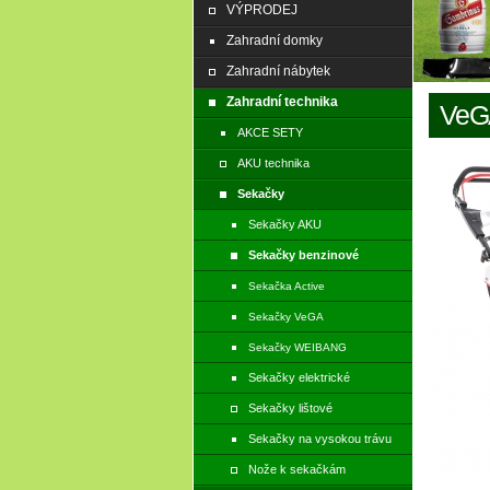
VÝPRODEJ
Zahradní domky
Zahradní nábytek
Zahradní technika
VeG
AKCE SETY
AKU technika
Sekačky
Sekačky AKU
Sekačky benzinové
Sekačka Active
Sekačky VeGA
Sekačky WEIBANG
Sekačky elektrické
Sekačky lištové
Sekačky na vysokou trávu
Nože k sekačkám