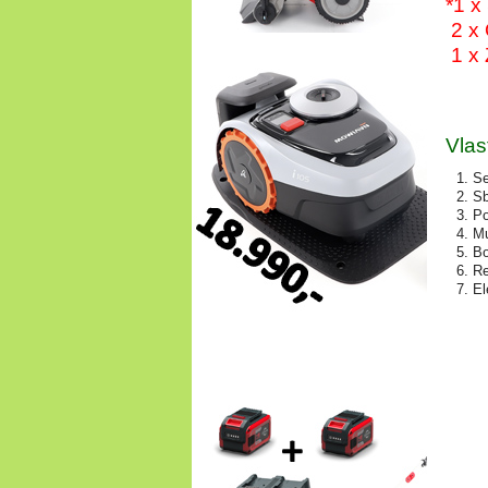
*1 x
2 x 
1 x 
Vlas
Se
Sb
Po
Mu
Bo
Re
El