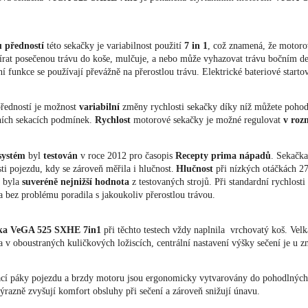
u
předností
této sekačky je variabilnost použití
7
in
1
, což znamená, že moto
írat posečenou trávu do koše, mulčuje, a nebo může vyhazovat trávu bočním d
ní funkce se používají převážně na přerostlou trávu. Elektrické bateriové star
předností je možnost
variabilní
změny rychlosti sekačky díky níž můžete pohodl
ních sekacích podmínek.
Rychlost
motorové sekačky je možné regulovat
v
roz
systém
byl
testován
v roce 2012 pro časopis
Recepty
prima
nápadů
. Sekačka
sti pojezdu, kdy se zároveň měřila i hlučnost.
Hlučnost
při nízkých otáčkách 27
 byla
suveréně
nejnižší
hodnota
z testovaných strojů. Při standardní rychlost
a bez problému poradila s jakoukoliv přerostlou trávou.
ka VeGA 525 SXHE
7in1
při těchto testech vždy naplnila vrchovatý koš. Velk
a v oboustraných kuličkových ložiscích, centrální nastavení výšky sečení je u
cí páky pojezdu a brzdy motoru jsou ergonomicky vytvarovány do pohodlných m
výrazně zvyšují komfort obsluhy při sečení a zároveň snižují únavu.