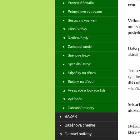
Provzdušňovače
ccm.
Průmyslové vysavače
Sestavy s vozíkem
Velko
umí sb
Půdní vrtáky
posled
Řetězové pily
Zametací stroje
Další 
aktuál
Sněhové frézy
Speciální stroje
Tento
Štípačky na dřevo
rychlo
Stojany na dřevo
dB což
sekačk
Vysavače a foukače listí
Vyžínače
Sekač
Zahradní traktory
uložen
BAZAR
Bazénová chemie
Ovláda
které 
Domácí potřeby