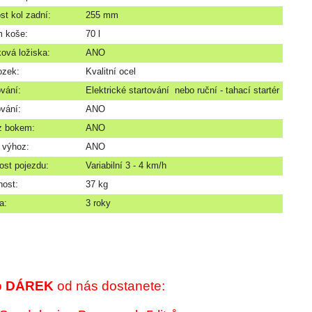
st kol zadní:
255 mm
 koše:
70 l
ková ložiska:
ANO
ozek:
Kvalitní ocel
ování:
Elektrické startování nebo ruční - tahací startér
vání:
ANO
z bokem:
ANO
 výhoz:
ANO
ost pojezdu:
Variabilní 3 - 4 km/h
ost:
37 kg
a:
3 roky
o
DÁREK
od nás dostanete: