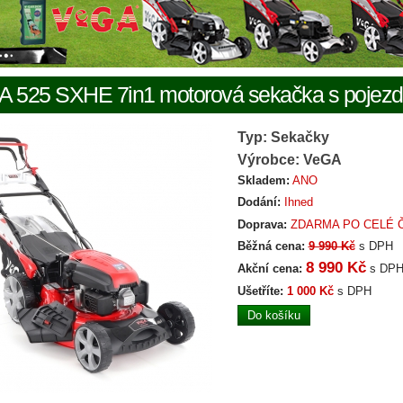
A 525 SXHE 7in1 motorová sekačka s poje
Typ: Sekačky
Výrobce: VeGA
Skladem:
ANO
Dodání:
Ihned
Doprava:
ZDARMA PO CELÉ 
Běžná cena:
9 990 Kč
s DPH
8 990 Kč
Akční cena:
s DP
Ušetříte:
1 000 Kč
s DPH