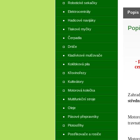
Robotické sekačky
Elektrocentrály
Popis
Hadicové navijáky
Popi
Tlakové myčky
Čerpadla
Drtiče
Kladívkové mulčovače
- 
Kolébková pila
ce
Křovinořezy
Kultivátory
Motorová kolečka
Zahrad
Multifunkční stroje
středn
Oleje
Motor
Pásové přepravníky
travna
Plotostřihy
Postřikovače a rosiče
Motor