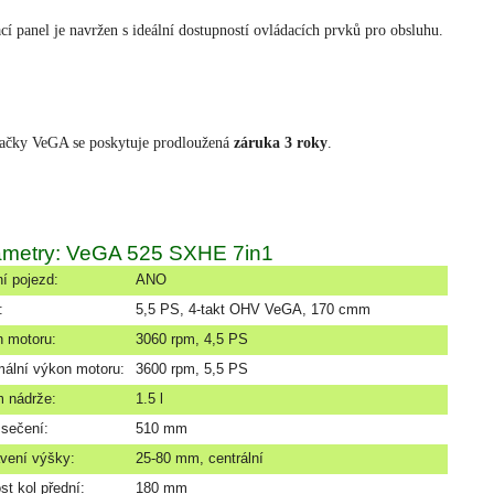
cí panel je navržen s ideální dostupností ovládacích prvků pro obsluhu.
ačky VeGA se poskytuje prodloužená
záruka
3
roky
.
ametry: VeGA 525 SXHE 7in1
ní pojezd:
ANO
:
5,5 PS, 4-takt OHV VeGA, 170 cmm
 motoru:
3060 rpm, 4,5 PS
ální výkon motoru:
3600 rpm, 5,5 PS
 nádrže:
1.5 l
 sečení:
510 mm
vení výšky:
25-80 mm, centrální
st kol přední:
180 mm