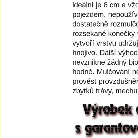
ideální je 6 cm a v
pojezdem, nepoužívá
dostatečně rozmulčo
rozsekané konečky 
vytvoří vrstvu udržuj
hnojivo. Další výho
nevznikne žádný bio
hodně. Mulčování ne
provést provzdušnění
zbytků trávy, mechu