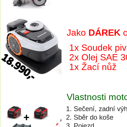
Jako
DÁREK
o
1x Soudek piva
2x Olej SAE 30 
1x Žací nůž
Vlastnosti mo
Sečení, zadní vý
Sběr do koše
Pojezd