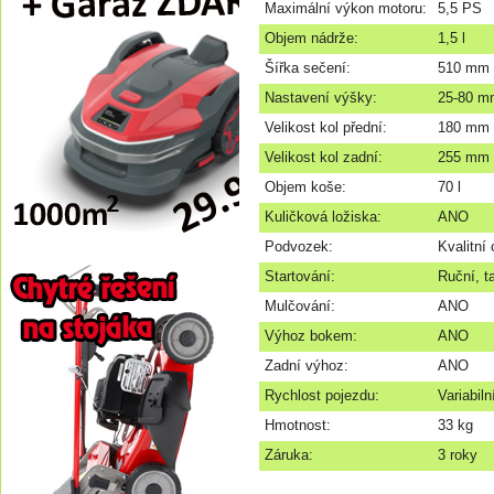
Maximální výkon motoru:
5,5 PS
Objem nádrže:
1,5 l
Šířka sečení:
510 mm
Nastavení výšky:
25-80 mm
Velikost kol přední:
180 mm
Velikost kol zadní:
255 mm
Objem koše:
70 l
Kuličková ložiska:
ANO
Podvozek:
Kvalitní 
Startování:
Ruční, ta
Mulčování:
ANO
Výhoz bokem:
ANO
Zadní výhoz:
ANO
Rychlost pojezdu:
Variabiln
Hmotnost:
33 kg
Záruka:
3 roky