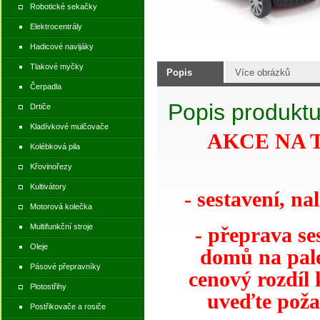
Robotické sekačky
Elektrocentrály
Hadicové navijáky
Tlakové myčky
Popis
Více obrázků
Čerpadla
Popis produkt
Drtiče
Kladívkové mulčovače
AKCE NA 
Kolébková pila
Křovinořezy
Kultivátory
- sestavení, na
Motorová kolečka
Multifunkční stroje
- přeprava s
Oleje
domů na pale
Pásové přepravníky
cenový rozdíl
Plotostřihy
uveďte poža
Postřikovače a rosiče