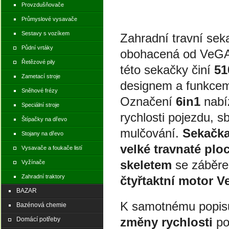
Provzdušňovače
Průmyslové vysavače
Sestavy s vozíkem
Zahradní travní se
Půdní vrtáky
obohacená od VeGA
Řetězové pily
této sekačky činí
5
Zametací stroje
designem a funkcem
Sněhové frézy
Označení
6in1
nabíz
Speciální stroje
rychlosti pojezdu, s
Štípačky na dřevo
mulčování.
Sekačk
Stojany na dřevo
velké travnaté plo
Vysavače a foukače listí
skeletem
se záběre
Vyžínače
Zahradní traktory
čtyřtaktní motor 
BAZAR
K samotnému popisu 
Bazénová chemie
změny rychlosti
po
Domácí potřeby