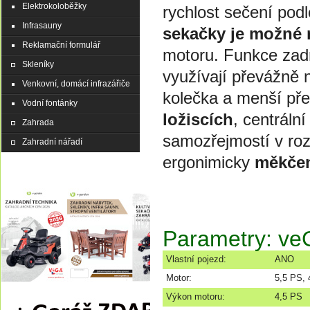
Elektrokoloběžky
rychlost sečení pod
Infrasauny
sekačky je možné 
Reklamační formulář
motoru. Funkce zad
Skleníky
využívají převážně 
Venkovní, domácí infrazářiče
kolečka a menší pře
Vodní fontánky
ložiscích
, centráln
Zahrada
samozřejmostí v roz
Zahradní nářadí
ergonimicky
měkče
Parametry: v
Vlastní pojezd:
ANO
Motor:
5,5 PS,
Výkon motoru:
4,5 PS