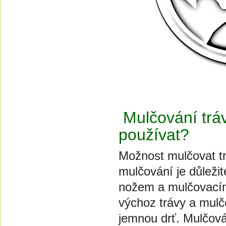
Mulčování tráv
používat?
Možnost mulčovat tr
mulčování je důleži
nožem a mulčovacím
výchoz trávy a mulč
jemnou drť. Mulčová