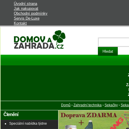
Úvodní strana
Jak nakupovat
Obchodní podmínky
Servis De-Luxe
Kontakt
Domov a zahrada - vybavení do
domu a na zahradu
Z
Domů
›
Zahradní technika
›
Sekačky
›
Seka
Členění
Speciální nabídka týdne